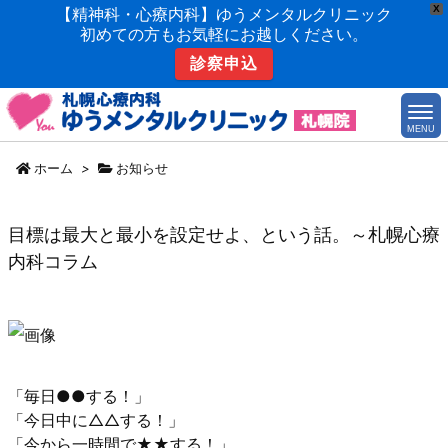
X
【精神科・心療内科】ゆうメンタルクリニック
初めての方もお気軽にお越しください。
診察申込
MENU
ホーム
>
お知らせ
目標は最大と最小を設定せよ、という話。～札幌心療
内科コラム
「毎日●●する！」
「今日中に△△する！」
「今から一時間で★★する！」