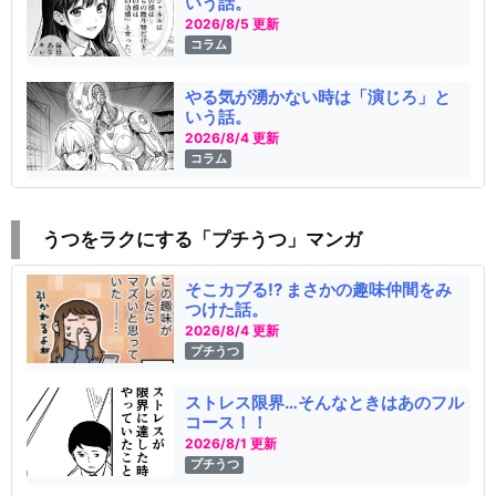
いう話。
2026/8/5 更新
コラム
やる気が湧かない時は「演じろ」と
いう話。
2026/8/4 更新
コラム
うつをラクにする「プチうつ」マンガ
そこカブる!? まさかの趣味仲間をみ
つけた話。
2026/8/4 更新
プチうつ
ストレス限界…そんなときはあのフル
コース！！
2026/8/1 更新
プチうつ