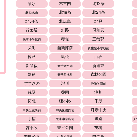
菊水
木古内
北12条
北18条
北24条
北13条東
北34条
北広島
北見
行啓通
釧路
倶知安
琴似
五稜郭
幌南小学校前
栄町
自衛隊前
資生館小学校前
篠路
島松
白石
新琴似
新道東
新千歳空港
新得
森林公園
新函館北斗
すすきの
澄川
静修学園前
銭函
桑園
滝川
拓北
狸小路
千歳
月寒中央
中央区役所前
中央図書館前
手稲
当別
電車事業所前
タ
苫小牧
豊平公園
苗穂
中島公園
中の島
中島公園通