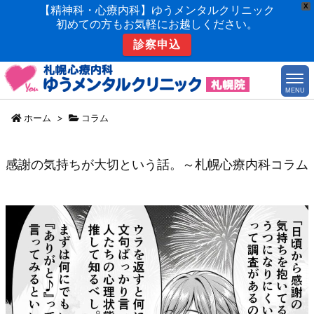
X
【精神科・心療内科】ゆうメンタルクリニック
初めての方もお気軽にお越しください。
診察申込
MENU
ホーム
>
コラム
感謝の気持ちが大切という話。～札幌心療内科コラム