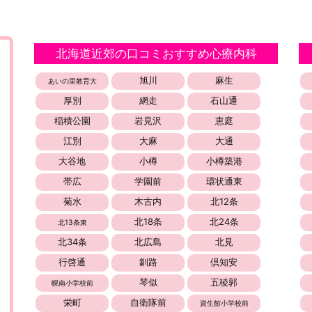
北海道近郊の口コミおすすめ心療内科
旭川
麻生
あいの里教育大
厚別
網走
石山通
稲積公園
岩見沢
恵庭
江別
大麻
大通
大谷地
小樽
小樽築港
帯広
学園前
環状通東
菊水
木古内
北12条
北18条
北24条
北13条東
北34条
北広島
北見
行啓通
釧路
倶知安
琴似
五稜郭
幌南小学校前
栄町
自衛隊前
資生館小学校前