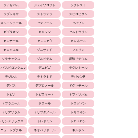
ジアゼパム
ジェイゾロフト
シクレスト
ジプレキサ
ストラテラ
スピロピタン
スルモンチール
セディール
セパゾン
ゼプリオン
セルシン
セルトラリン
セレナール
セレニカR
セレネース
セロクエル
ゾニサミド
ソメリン
ソラナックス
ゾルピデム
炭酸リチウム
ンドスピロンクエン
デエビゴ
テグレトール
酸塩
デジレル
テトラミド
デパケンR
デパス
デプロメール
ドグマチール
トピナ
トピラマート
トフィソパム
トフラニール
ドラール
トラゾドン
トリアゾラム
トリプタノール
トリラホン
トリンテリックス
トレドミン
トロペロン
ニューレプチル
ネオペリドール
ネルボン