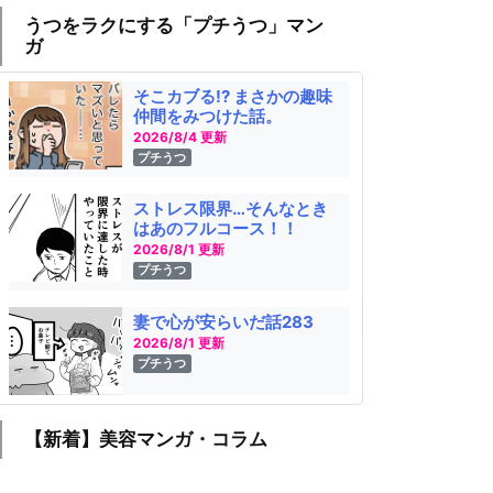
うつをラクにする「プチうつ」マン
ガ
そこカブる!? まさかの趣味
仲間をみつけた話。
2026/8/4 更新
プチうつ
ストレス限界…そんなとき
はあのフルコース！！
2026/8/1 更新
プチうつ
妻で心が安らいだ話283
2026/8/1 更新
プチうつ
【新着】美容マンガ・コラム