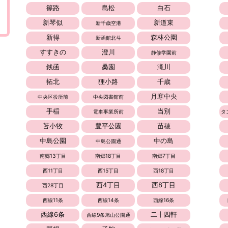
篠路
島松
白石
新琴似
新道東
新千歳空港
新得
森林公園
新函館北斗
すすきの
澄川
静修学園前
銭函
桑園
滝川
拓北
狸小路
千歳
月寒中央
中央区役所前
中央図書館前
手稲
当別
電車事業所前
タ
苫小牧
豊平公園
苗穂
中島公園
中の島
中島公園通
南郷13丁目
南郷18丁目
南郷7丁目
西11丁目
西15丁目
西18丁目
西4丁目
西8丁目
西28丁目
西線11条
西線14条
西線16条
西線6条
二十四軒
西線9条旭山公園通