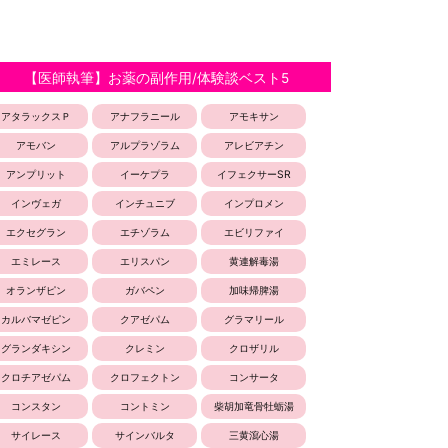
【医師執筆】お薬の副作用/体験談ベスト5
アタラックスＰ
アナフラニール
アモキサン
アモバン
アルプラゾラム
アレビアチン
アンプリット
イーケプラ
イフェクサーSR
インヴェガ
インチュニブ
インプロメン
エクセグラン
エチゾラム
エビリファイ
エミレース
エリスパン
黄連解毒湯
オランザピン
ガバペン
加味帰脾湯
カルバマゼピン
クアゼパム
グラマリール
グランダキシン
クレミン
クロザリル
クロチアゼパム
クロフェクトン
コンサータ
コンスタン
コントミン
柴胡加竜骨牡蛎湯
サイレース
サインバルタ
三黄瀉心湯