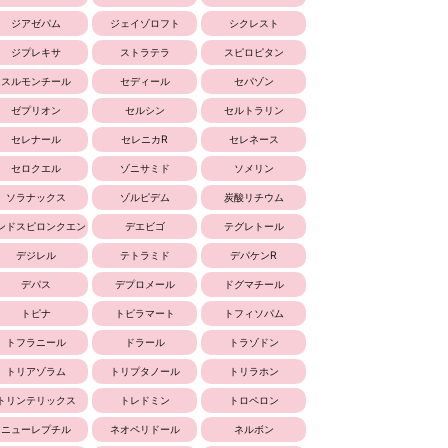
ジアゼパム
ジェイゾロフト
シクレスト
ジプレキサ
ストラテラ
スピロピタン
スルモンチール
セディール
セパゾン
ゼプリオン
セルシン
セルトラリン
セレナール
セレニカR
セレネース
セロクエル
ゾニサミド
ソメリン
ソラナックス
ゾルピデム
炭酸リチウム
ンドスピロンクエン
デエビゴ
テグレトール
酸塩
デジレル
テトラミド
デパケンR
デパス
デプロメール
ドグマチール
トピナ
トピラマート
トフィソパム
トフラニール
ドラール
トラゾドン
トリアゾラム
トリプタノール
トリラホン
トリンテリックス
トレドミン
トロペロン
ニューレプチル
ネオペリドール
ネルボン