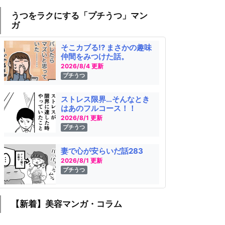
うつをラクにする「プチうつ」マン
ガ
そこカブる!? まさかの趣味
仲間をみつけた話。
2026/8/4 更新
プチうつ
ストレス限界…そんなとき
はあのフルコース！！
2026/8/1 更新
プチうつ
妻で心が安らいだ話283
2026/8/1 更新
プチうつ
【新着】美容マンガ・コラム