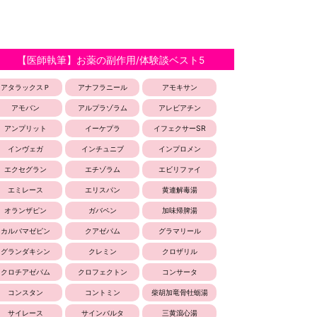
【医師執筆】お薬の副作用/体験談ベスト5
アタラックスＰ
アナフラニール
アモキサン
アモバン
アルプラゾラム
アレビアチン
アンプリット
イーケプラ
イフェクサーSR
インヴェガ
インチュニブ
インプロメン
エクセグラン
エチゾラム
エビリファイ
エミレース
エリスパン
黄連解毒湯
オランザピン
ガバペン
加味帰脾湯
カルバマゼピン
クアゼパム
グラマリール
グランダキシン
クレミン
クロザリル
クロチアゼパム
クロフェクトン
コンサータ
コンスタン
コントミン
柴胡加竜骨牡蛎湯
サイレース
サインバルタ
三黄瀉心湯