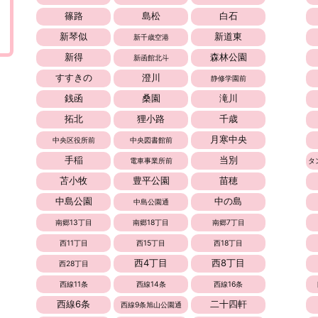
篠路
島松
白石
新琴似
新道東
新千歳空港
新得
森林公園
新函館北斗
すすきの
澄川
静修学園前
銭函
桑園
滝川
拓北
狸小路
千歳
月寒中央
中央区役所前
中央図書館前
手稲
当別
電車事業所前
タ
苫小牧
豊平公園
苗穂
中島公園
中の島
中島公園通
南郷13丁目
南郷18丁目
南郷7丁目
西11丁目
西15丁目
西18丁目
西4丁目
西8丁目
西28丁目
西線11条
西線14条
西線16条
西線6条
二十四軒
西線9条旭山公園通