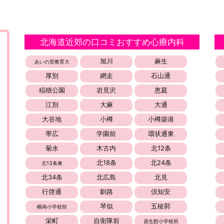
北海道近郊の口コミおすすめ心療内科
旭川
麻生
あいの里教育大
厚別
網走
石山通
稲積公園
岩見沢
恵庭
江別
大麻
大通
大谷地
小樽
小樽築港
帯広
学園前
環状通東
菊水
木古内
北12条
北18条
北24条
北13条東
北34条
北広島
北見
行啓通
釧路
倶知安
琴似
五稜郭
幌南小学校前
栄町
自衛隊前
資生館小学校前