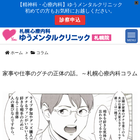
X
【精神科・心療内科】ゆうメンタルクリニック
初めての方もお気軽にお越しください。
診察申込
MENU
ホーム
>
コラム
家事や仕事のグチの正体の話。～札幌心療内科コラム