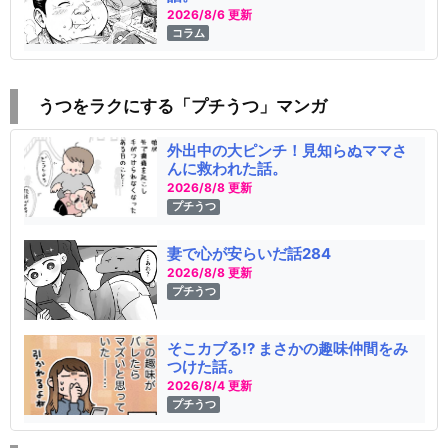
2026/8/6 更新
コラム
うつをラクにする「プチうつ」マンガ
外出中の大ピンチ！見知らぬママさ
んに救われた話。
2026/8/8 更新
プチうつ
妻で心が安らいだ話284
2026/8/8 更新
プチうつ
そこカブる!? まさかの趣味仲間をみ
つけた話。
2026/8/4 更新
プチうつ