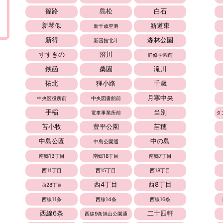
篠路
島松
白石
新琴似
新道東
新千歳空港
新得
森林公園
新函館北斗
すすきの
澄川
静修学園前
銭函
桑園
滝川
拓北
狸小路
千歳
月寒中央
中央区役所前
中央図書館前
手稲
当別
電車事業所前
タ
苫小牧
豊平公園
苗穂
中島公園
中の島
中島公園通
南郷13丁目
南郷18丁目
南郷7丁目
西11丁目
西15丁目
西18丁目
西4丁目
西8丁目
西28丁目
西線11条
西線14条
西線16条
西線6条
二十四軒
西線9条旭山公園通