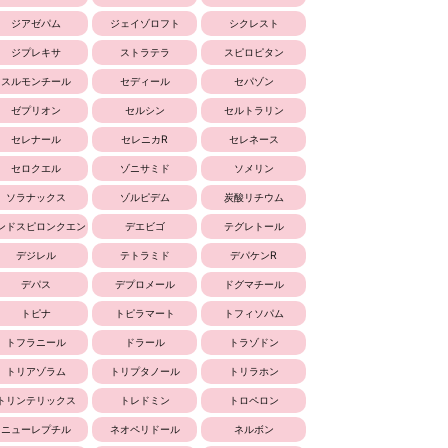
ジアゼパム
ジェイゾロフト
シクレスト
ジプレキサ
ストラテラ
スピロピタン
スルモンチール
セディール
セパゾン
ゼプリオン
セルシン
セルトラリン
セレナール
セレニカR
セレネース
セロクエル
ゾニサミド
ソメリン
ソラナックス
ゾルピデム
炭酸リチウム
ンドスピロンクエン
デエビゴ
テグレトール
酸塩
デジレル
テトラミド
デパケンR
デパス
デプロメール
ドグマチール
トピナ
トピラマート
トフィソパム
トフラニール
ドラール
トラゾドン
トリアゾラム
トリプタノール
トリラホン
トリンテリックス
トレドミン
トロペロン
ニューレプチル
ネオペリドール
ネルボン