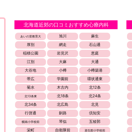
北海道近郊の口コミおすすめ心療内科
旭川
麻生
あいの里教育大
厚別
網走
石山通
稲積公園
岩見沢
恵庭
江別
大麻
大通
大谷地
小樽
小樽築港
帯広
学園前
環状通東
菊水
木古内
北12条
北18条
北24条
北13条東
北34条
北広島
北見
行啓通
釧路
倶知安
琴似
五稜郭
幌南小学校前
栄町
自衛隊前
資生館小学校前