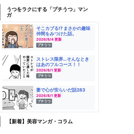
うつをラクにする「プチうつ」マン
ガ
そこカブる!? まさかの趣味
仲間をみつけた話。
2026/8/4 更新
プチうつ
ストレス限界…そんなとき
はあのフルコース！！
2026/8/1 更新
プチうつ
妻で心が安らいだ話283
2026/8/1 更新
プチうつ
【新着】美容マンガ・コラム