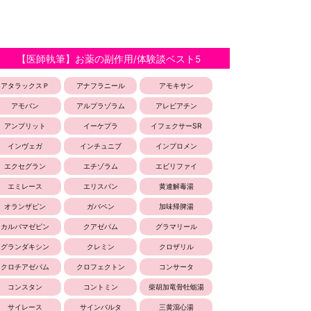
【医師執筆】お薬の副作用/体験談ベスト5
アタラックスＰ
アナフラニール
アモキサン
アモバン
アルプラゾラム
アレビアチン
アンプリット
イーケプラ
イフェクサーSR
インヴェガ
インチュニブ
インプロメン
エクセグラン
エチゾラム
エビリファイ
エミレース
エリスパン
黄連解毒湯
オランザピン
ガバペン
加味帰脾湯
カルバマゼピン
クアゼパム
グラマリール
グランダキシン
クレミン
クロザリル
クロチアゼパム
クロフェクトン
コンサータ
コンスタン
コントミン
柴胡加竜骨牡蛎湯
サイレース
サインバルタ
三黄瀉心湯